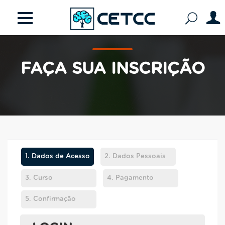
FAÇA SUA INSCRIÇÃO
1.
Dados de Acesso
2.
Dados Pessoais
3.
Curso
4.
Pagamento
5.
Confirmação