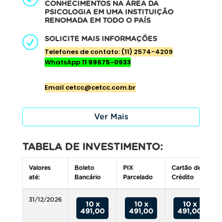
CONHECIMENTOS NA ÁREA DA
PSICOLOGIA EM UMA INSTITUIÇÃO
RENOMADA EM TODO O PAÍS
SOLICITE MAIS INFORMAÇÕES
Telefones de contato: (11) 2574-4209
WhatsApp
11 99675-0933
E
mail cetcc@cetcc.com.br
Ver Mais
TABELA DE INVESTIMENTO:
Valores
Boleto
PIX
Cartão de
até:
Bancário
Parcelado
Crédito
31/12/2026
10 x
10 x
10 x
491,00
491,00
491,00